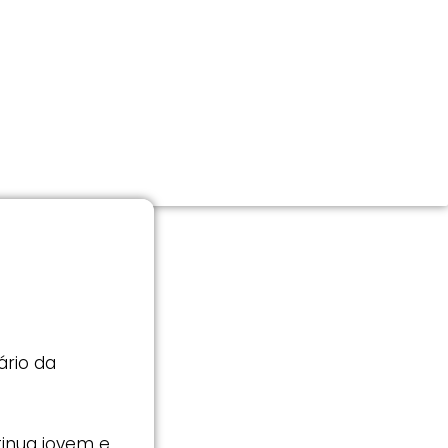
ário da
tinua jovem e