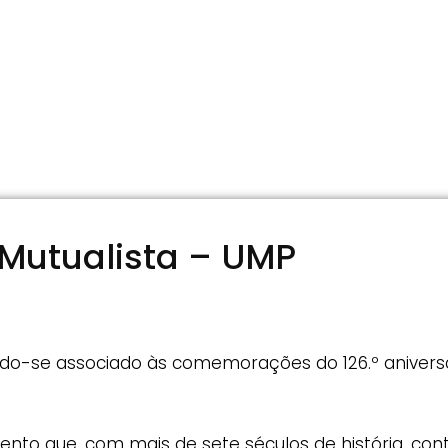
utualista – UMP
ndo-se associado às comemorações do 126.º anivers
nto que, com mais de sete séculos de história, con