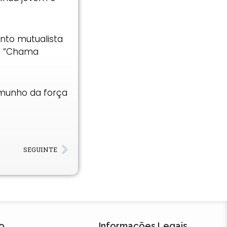
nto mutualista
 a “Chama
stemunho da força
SEGUINTE
o
Informações Legais