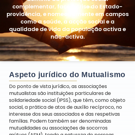
complementar, face à crise do Estado-
providência, e nomeadamente em campos
como a saúde, a acção social e a
qualidade de vida da população activa e
não-activa.
Aspeto jurídico do Mutualismo
Do ponto de vista jurídico, as associações
mutualistas são instituições particulares de
solidariedade social (IPSS), que têm, como objeto
social, a prática de atos de auxílio recíproco, no
interesse dos seus associados e das respetivas
famílias. Podem também ser denominadas
mutualidades ou associações de socorros
mútuos (ASM), tendo a natureza de pessoas