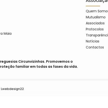
Associaçã
Quem Somo
Mutualismo
Associados
Protocolos
ra Maia
Transparênc
Notícias
Contactos
 freguesias Circunvizinhas. Promovemos o
roteção familiar em todas as fases da vida.
r Lwebdesign22